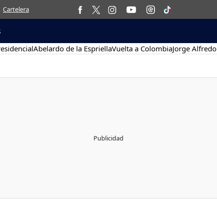
Cartelera
s
esidencial
Abelardo de la Espriella
Vuelta a Colombia
Jorge Alfredo