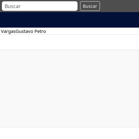
Buscar
 Vargas
Gustavo Petro