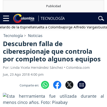
TECNOLOGÍA
o de la Espriella
Vuelta a Colombia
Jorge Alfredo Vargas
Gustavo P
Tecnología
Noticias
Descubren falla de
ciberespionaje que controla
por completo algunos equipos
Por: Linda Yicela Hernández Sánchez • Colombia.com
Jue, 23 Ago 2018 4:00 pm
Comparte en: