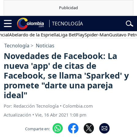
TECNOLOGÍA
Abelardo de la Espriella
Liga BetPlay
Spider-Man
Gustavo Petro
Tecnología
Noticias
Novedades de Facebook: La
nueva 'app' de citas de
Facebook, se llama 'Sparked' y
promete "darte una pareja
ideal"
Por: Redacción Tecnología • Colombia.com
Actualización
•
Vie, 16 Abr 2021 1:08 pm
Comparte en: