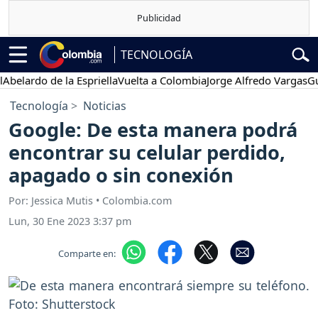
TECNOLOGÍA
ardo de la Espriella
Vuelta a Colombia
Jorge Alfredo Vargas
Gustav
Tecnología
Noticias
Google: De esta manera podrá
encontrar su celular perdido,
apagado o sin conexión
Por: Jessica Mutis • Colombia.com
Lun, 30 Ene 2023 3:37 pm
Comparte en: