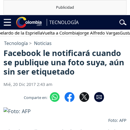
TECNOLOGÍA
o de la Espriella
Vuelta a Colombia
Jorge Alfredo Vargas
Gustavo 
Tecnología
Noticias
Facebook le notificará cuando
se publique una foto suya, aún
sin ser etiquetado
Mié, 20 Dic 2017 2:43 am
Comparte en:
Foto: AFP