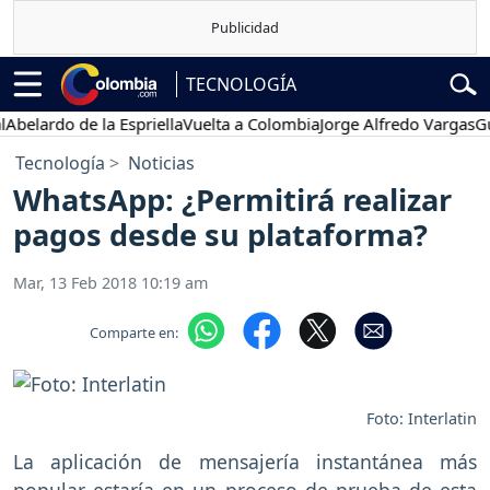
TECNOLOGÍA
lardo de la Espriella
Vuelta a Colombia
Jorge Alfredo Vargas
Gusta
Tecnología
Noticias
WhatsApp: ¿Permitirá realizar
pagos desde su plataforma?
Mar, 13 Feb 2018 10:19 am
Comparte en:
Foto: Interlatin
La aplicación de mensajería instantánea más
popular estaría en un proceso de prueba de esta