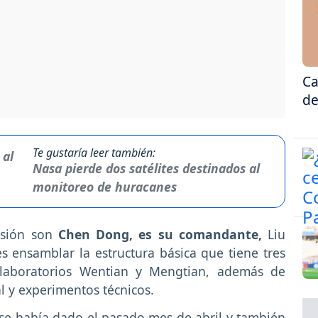
Ca
de
Te gustaría leer también:
Nasa pierde dos satélites destinados al
monitoreo de huracanes
casión son
Chen Dong, es su comandante,
Liu
s ensamblar la estructura básica que tiene tres
 laboratorios Wentian y Mengtian, además de
l y experimentos técnicos.
, se había dado el pasado mes de abril y también