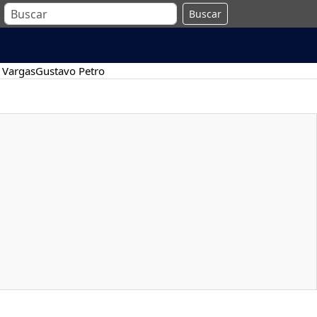
Buscar
 Vargas
Gustavo Petro