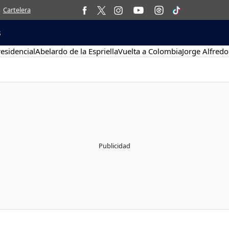
Cartelera
s
esidencial
Abelardo de la Espriella
Vuelta a Colombia
Jorge Alfredo