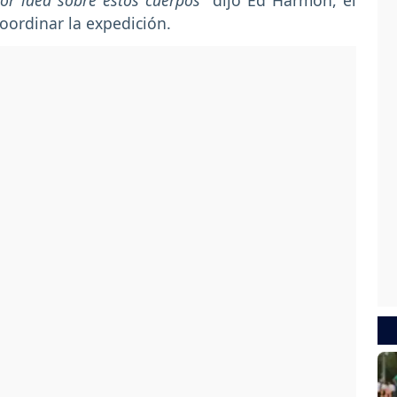
jor idea sobre estos cuerpos"
dijo Ed Harmon, el
oordinar la expedición.