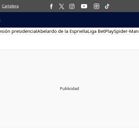
Cartelera
s
sión presidencial
Abelardo de la Espriella
Liga BetPlay
Spider-Man