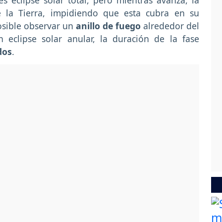
s eclipse solar total, pero mientras avanza, la
 la Tierra, impidiendo que esta cubra en su
posible observar un
anillo de fuego
alrededor del
n eclipse solar anular, la duración de la fase
dos
.