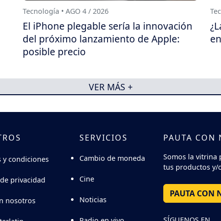
Tecnología • AGO 4 / 2026
Tec
El iPhone plegable sería la innovación
¿L
del próximo lanzamiento de Apple:
en
posible precio
VER MÁS +
TROS
SERVICIOS
PAUTA CON
Somos la vitrina 
Cambio de moneda
 y condiciones
tus productos y/o
Cine
 de privacidad
PAUTA CON 
Noticias
n nosotros
SÍGUENOS EN
Radio en vivo