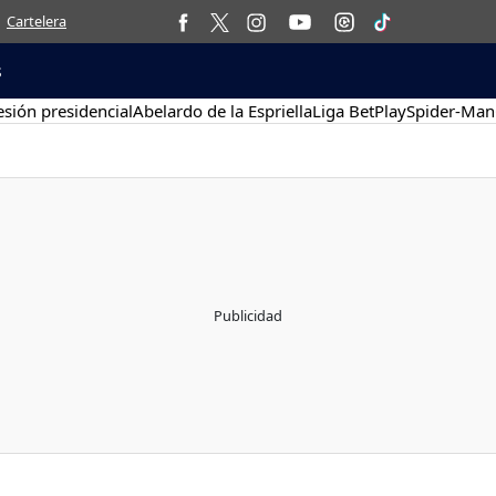
Cartelera
s
sión presidencial
Abelardo de la Espriella
Liga BetPlay
Spider-Man