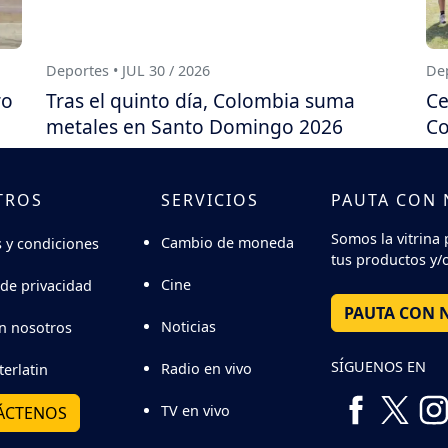
Deportes • JUL 30 / 2026
Dep
ro
Tras el quinto día, Colombia suma
Ce
metales en Santo Domingo 2026
Co
TROS
SERVICIOS
PAUTA CON
Somos la vitrina 
Cambio de moneda
 y condiciones
tus productos y/o
Cine
 de privacidad
PAUTA CON 
Noticias
n nosotros
SÍGUENOS EN
Radio en vivo
terlatin
TV en vivo
ÁCTENOS