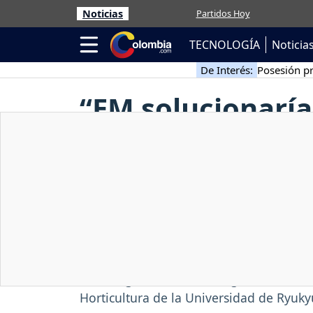
Noticias
Partidos Hoy
TECNOLOGÍA
Noticia
De Interés:
Posesión pr
“EM solucionaría
Teuro Higa
Ciencia - Jueves, 18 / Oct / 2007
Culmina la visita que por seis días
Tecnología EM (Microorganismos Efi
Horticultura de la Universidad de Ryuk