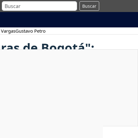
Buscar
 Vargas
Gustavo Petro
ras de Bogotá":