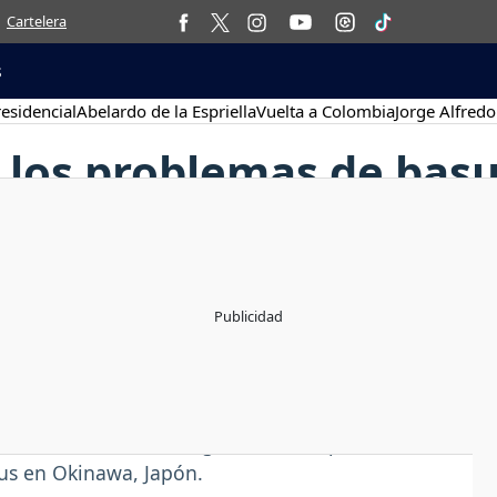
Cartelera
s
esidencial
Abelardo de la Espriella
Vuelta a Colombia
Jorge Alfredo
 los problemas de basu
 está haciendo a Colombia, el creador de la
caces): Dr. Teruo Higa, Ph. D, profesor de
yus en Okinawa, Japón.