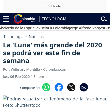
TECNOLOGÍA
do de la Espriella
Vuelta a Colombia
Jorge Alfredo Vargas
Gustavo
Tecnología
Noticias
La 'Luna' más grande del 2020
se podrá ver este fin de
semana
Por: Willmary Montilla • Colombia.com
Jue, 06 Feb 2020 1:34 pm
Comparte en: