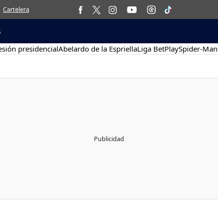
Cartelera
s
sión presidencial
Abelardo de la Espriella
Liga BetPlay
Spider-Man