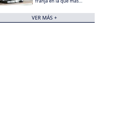
franja en la que más
cuesta consumir
electricidad
VER MÁS +