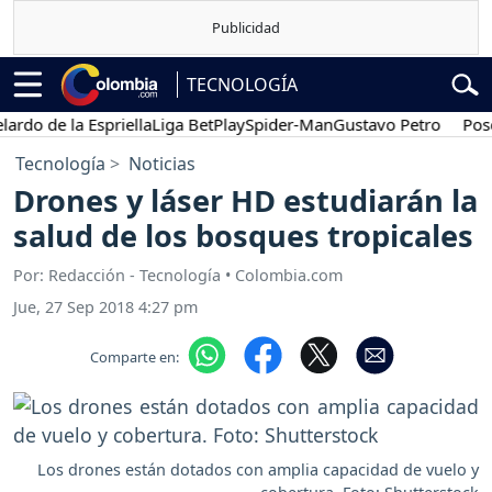
TECNOLOGÍA
 de la Espriella
Liga BetPlay
Spider-Man
Gustavo Petro
Posesión
Tecnología
Noticias
Drones y láser HD estudiarán la
salud de los bosques tropicales
Por: Redacción - Tecnología • Colombia.com
Jue, 27 Sep 2018 4:27 pm
Comparte en:
Los drones están dotados con amplia capacidad de vuelo y