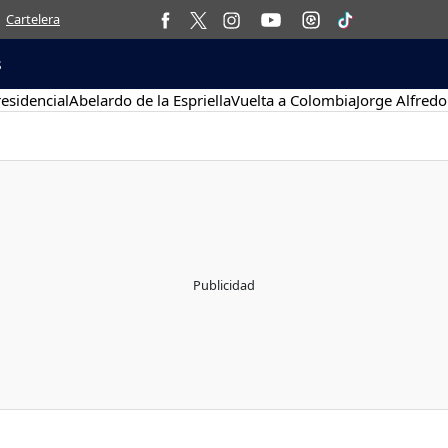
Cartelera
s
esidencial
Abelardo de la Espriella
Vuelta a Colombia
Jorge Alfredo