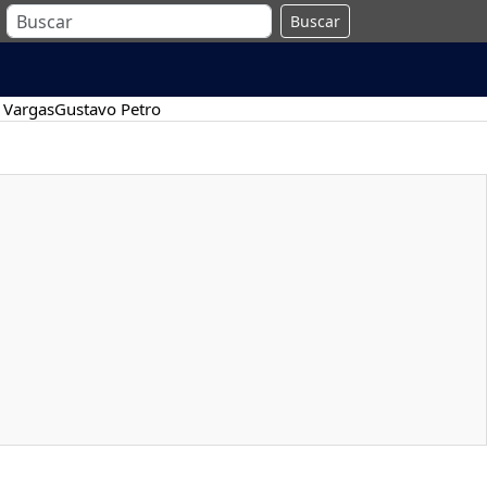
Buscar
 Vargas
Gustavo Petro