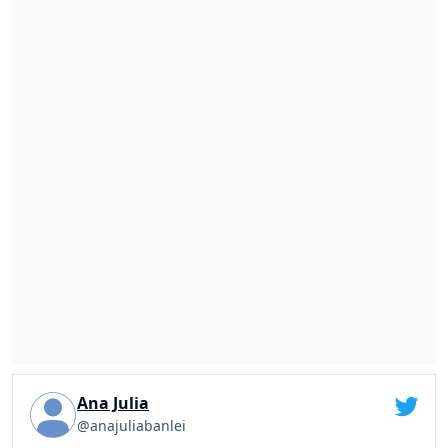
Ana Julia
@anajuliabanlei