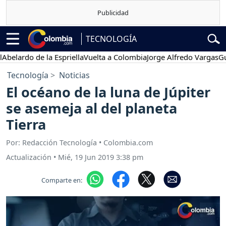
TECNOLOGÍA
rdo de la Espriella
Vuelta a Colombia
Jorge Alfredo Vargas
Gustavo
Tecnología
Noticias
El océano de la luna de Júpiter
se asemeja al del planeta
Tierra
Por: Redacción Tecnología • Colombia.com
Actualización
•
Mié, 19 Jun 2019 3:38 pm
Comparte en: