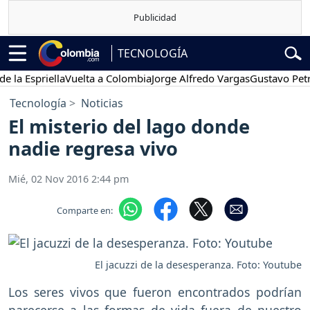
TECNOLOGÍA
 Espriella
Vuelta a Colombia
Jorge Alfredo Vargas
Gustavo Petro
Tecnología
Noticias
El misterio del lago donde
nadie regresa vivo
Mié, 02 Nov 2016 2:44 pm
Comparte en:
El jacuzzi de la desesperanza. Foto: Youtube
Los seres vivos que fueron encontrados podrían
parecerse a las formas de vida fuera de nuestro