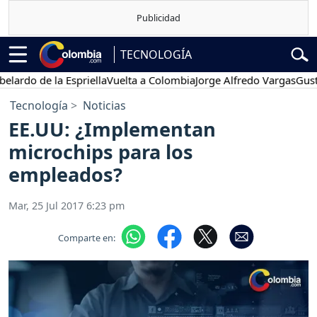
TECNOLOGÍA
do de la Espriella
Vuelta a Colombia
Jorge Alfredo Vargas
Gustavo 
Tecnología
Noticias
EE.UU: ¿Implementan
microchips para los
empleados?
Mar, 25 Jul 2017 6:23 pm
Comparte en: