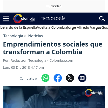
TECNOLOGÍA
do de la Espriella
Vuelta a Colombia
Jorge Alfredo Vargas
Gustavo 
Tecnología
Noticias
Emprendimientos sociales que
transforman a Colombia
Por: Redacción Tecnología • Colombia.com
Lun, 03 Dic 2018 4:17 pm
Comparte en: