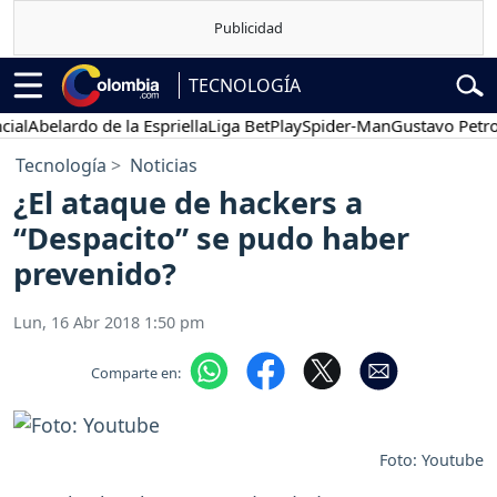
TECNOLOGÍA
Abelardo de la Espriella
Liga BetPlay
Spider-Man
Gustavo Petro
P
Tecnología
Noticias
¿El ataque de hackers a
“Despacito” se pudo haber
prevenido?
Lun, 16 Abr 2018 1:50 pm
Comparte en:
Foto: Youtube