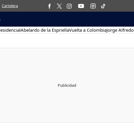
Cartelera
s
esidencial
Abelardo de la Espriella
Vuelta a Colombia
Jorge Alfredo