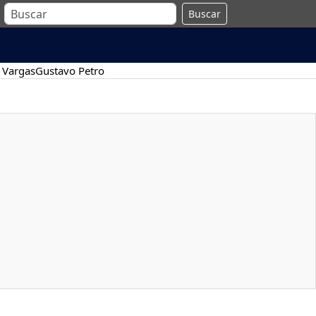
Buscar
 Vargas
Gustavo Petro