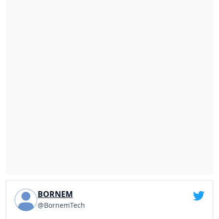
BORNEM
@BornemTech