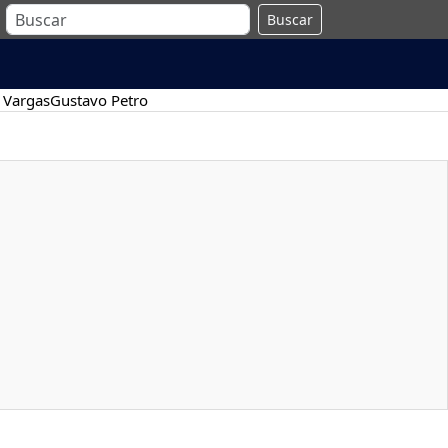
Buscar
 Vargas
Gustavo Petro