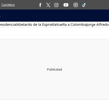
Cartelera
s
esidencial
Abelardo de la Espriella
Vuelta a Colombia
Jorge Alfredo