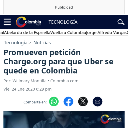
TECNOLOGÍA
lardo de la Espriella
Vuelta a Colombia
Jorge Alfredo Vargas
Gusta
Tecnología
Noticias
Promueven petición
Charge.org para que Uber se
quede en Colombia
Por: Willmary Montilla • Colombia.com
Vie, 24 Ene 2020 6:29 pm
Comparte en: