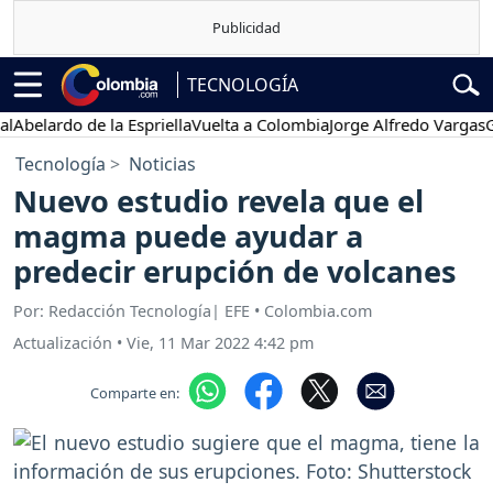
TECNOLOGÍA
lardo de la Espriella
Vuelta a Colombia
Jorge Alfredo Vargas
Gusta
Tecnología
Noticias
Nuevo estudio revela que el
magma puede ayudar a
predecir erupción de volcanes
Por: Redacción Tecnología| EFE • Colombia.com
Actualización
•
Vie, 11 Mar 2022 4:42 pm
Comparte en: