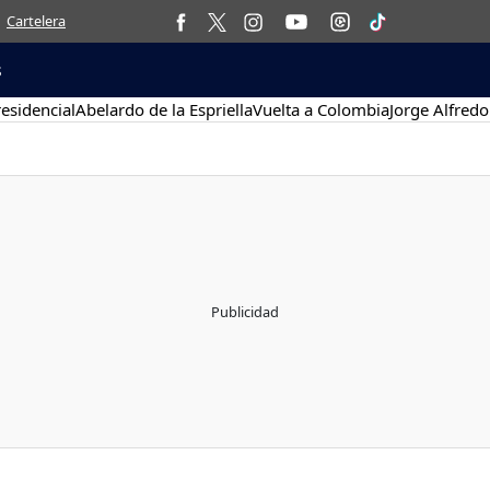
Cartelera
s
esidencial
Abelardo de la Espriella
Vuelta a Colombia
Jorge Alfredo