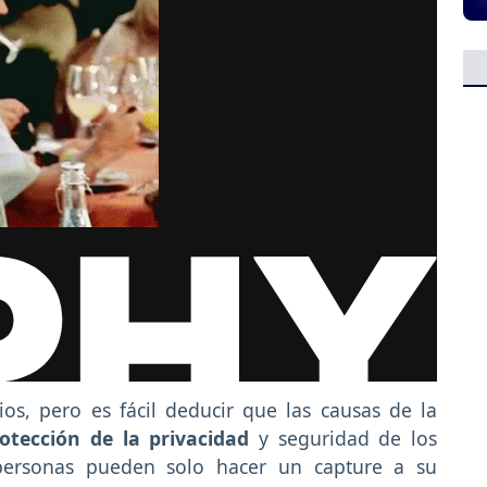
os, pero es fácil deducir que las causas de la
rotección de la privacidad
y seguridad de los
 personas pueden solo hacer un capture a su