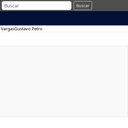
Buscar
 Vargas
Gustavo Petro