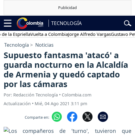
TECNOLOGÍA
 Espriella
Vuelta a Colombia
Jorge Alfredo Vargas
Gustavo Petro
Tecnología
Noticias
Supuesto fantasma 'atacó' a
guarda nocturno en la Alcaldía
de Armenia y quedó captado
por las cámaras
Por: Redacción Tecnología • Colombia.com
Actualización
•
Mié, 04 Ago 2021 3:11 pm
Comparte en: