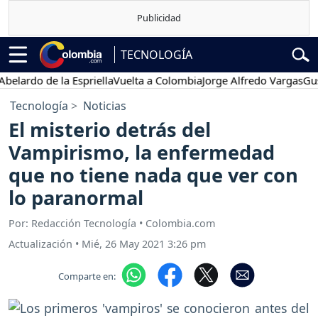
TECNOLOGÍA
rdo de la Espriella
Vuelta a Colombia
Jorge Alfredo Vargas
Gustavo
Tecnología
Noticias
El misterio detrás del
Vampirismo, la enfermedad
que no tiene nada que ver con
lo paranormal
Por: Redacción Tecnología • Colombia.com
Actualización
•
Mié, 26 May 2021 3:26 pm
Comparte en: