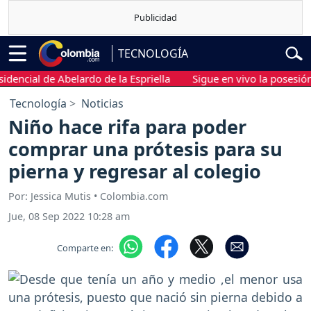
TECNOLOGÍA
ial de Abelardo de la Espriella
Sigue en vivo la posesión pres
Tecnología
Noticias
Niño hace rifa para poder
comprar una prótesis para su
pierna y regresar al colegio
Por: Jessica Mutis • Colombia.com
Jue, 08 Sep 2022 10:28 am
Comparte en: