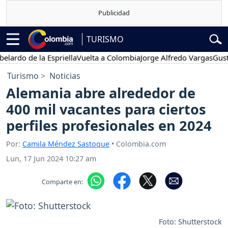
TURISMO
rdo de la Espriella
Vuelta a Colombia
Jorge Alfredo Vargas
Gustavo
Turismo
Noticias
Alemania abre alrededor de
400 mil vacantes para ciertos
perfiles profesionales en 2024
Por:
Camila Méndez Sastoque
• Colombia.com
Lun, 17 Jun 2024 10:27 am
Comparte en:
Foto: Shutterstock