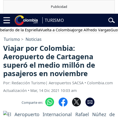
TURISMO
o de la Espriella
Vuelta a Colombia
Jorge Alfredo Vargas
Gustavo 
Turismo
Noticias
Viajar por Colombia:
Aeropuerto de Cartagena
superó el medio millón de
pasajeros en noviembre
Por: Redacción Turismo| Aeropuertos SACSA • Colombia.com
Actualización
•
Mar, 14 Dic 2021 10:03 am
Comparte en: