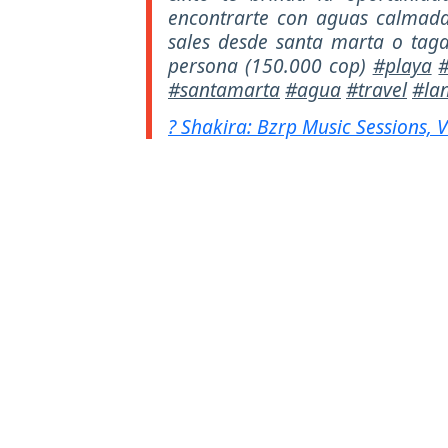
encontrarte con aguas calmadas
sales desde santa marta o tag
persona (150.000 cop)
#playa
#santamarta
#agua
#travel
#la
? Shakira: Bzrp Music Sessions, V