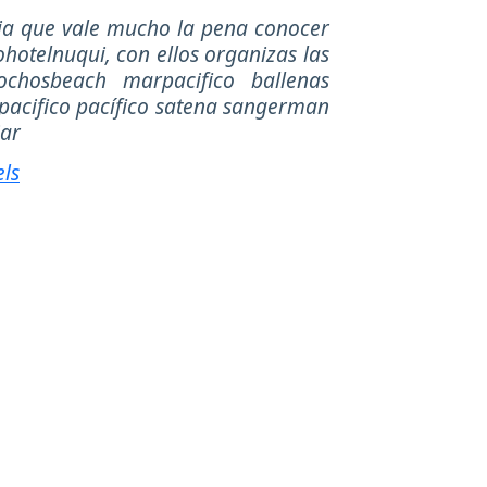
ia que vale mucho la pena conocer
hotelnuqui, con ellos organizas las
ochosbeach marpacifico ballenas
pacifico pacífico satena sangerman
jar
els