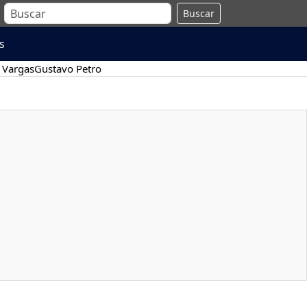
Buscar
s
 Vargas
Gustavo Petro