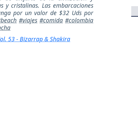
 y cristalinas. Las embarcaciones
anga por un valor de $32 Uds por
#beach
#viajes
#comida
#colombia
ncha
ol. 53 - Bizarrap & Shakira