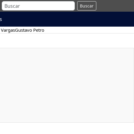
Buscar
s
 Vargas
Gustavo Petro