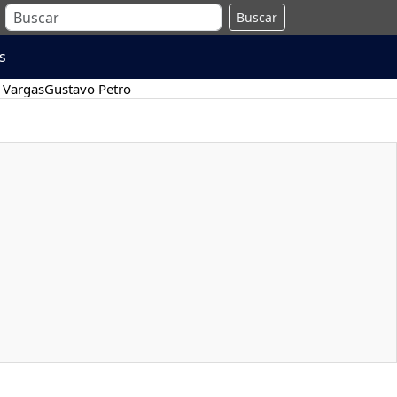
Buscar
s
 Vargas
Gustavo Petro