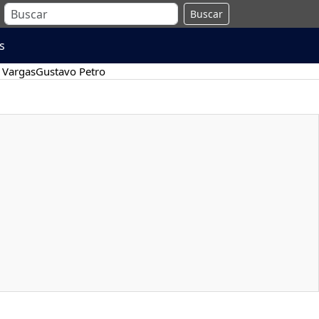
Buscar
s
 Vargas
Gustavo Petro