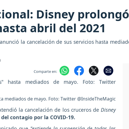
ional: Disney prolongó
asta abril del 2021
 anunció la cancelación de sus servicios hasta mediad
m
Comparte en:
ta mediados de mayo. Foto: Twitter @InsideTheMagic
xtendió la cancelación de los cruceros de
Disney
 del contagio por la COVID-19.
municado que
"extiende la suspensión de todas las