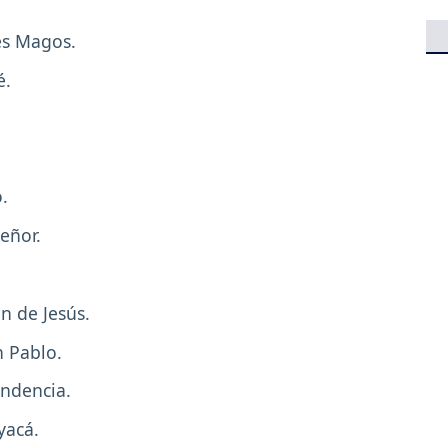
yes Magos.
é.
.
eñor.
n de Jesús.
n Pablo.
endencia.
yacá.