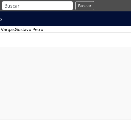
Buscar
s
 Vargas
Gustavo Petro