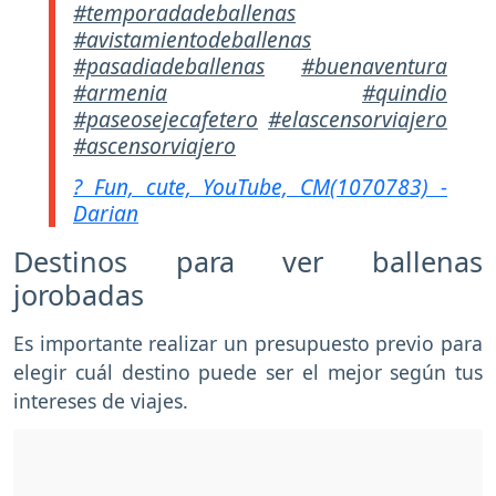
#temporadadeballenas
#avistamientodeballenas
#pasadiadeballenas
#buenaventura
#armenia
#quindio
#paseosejecafetero
#elascensorviajero
#ascensorviajero
? Fun, cute, YouTube, CM(1070783) -
Darian
Destinos para ver ballenas
jorobadas
Es importante realizar un presupuesto previo para
elegir cuál destino puede ser el mejor según tus
intereses de viajes.