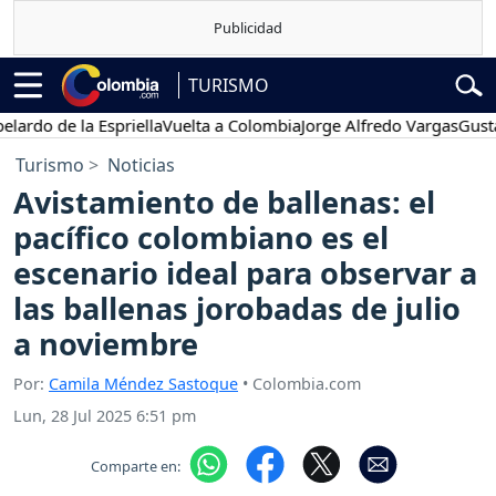
TURISMO
o de la Espriella
Vuelta a Colombia
Jorge Alfredo Vargas
Gustavo P
Turismo
Noticias
Avistamiento de ballenas: el
pacífico colombiano es el
escenario ideal para observar a
las ballenas jorobadas de julio
a noviembre
Por:
Camila Méndez Sastoque
• Colombia.com
Lun, 28 Jul 2025 6:51 pm
Comparte en: