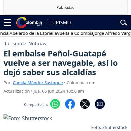
TURISMO
al
Abelardo de la Espriella
Vuelta a Colombia
Jorge Alfredo Vargas
G
Turismo
Noticias
El embalse Peñol-Guatapé
vuelve a ser navegable, así lo
dejó saber sus alcaldías
Por:
Camila Méndez Sastoque
• Colombia.com
Actualización
•
Jue, 06 Jun 2024 10:50 am
Comparte en:
Foto: Shutterstock