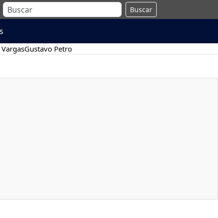
Buscar
s
 Vargas
Gustavo Petro