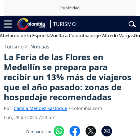
TURISMO
rdo de la Espriella
Vuelta a Colombia
Jorge Alfredo Vargas
Gustavo
Turismo
Noticias
La Feria de las Flores en
Medellín se prepara para
recibir un 13% más de viajeros
que el año pasado: zonas de
hospedaje recomendadas
Por:
Camila Méndez Sastoque
• Colombia.com
Lun, 28 Jul 2025 7:23 pm
Comparte en: