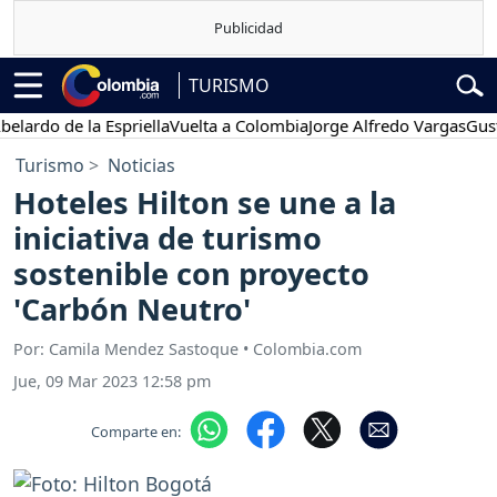
TURISMO
do de la Espriella
Vuelta a Colombia
Jorge Alfredo Vargas
Gustavo
Turismo
Noticias
Hoteles Hilton se une a la
iniciativa de turismo
sostenible con proyecto
'Carbón Neutro'
Por: Camila Mendez Sastoque • Colombia.com
Jue, 09 Mar 2023 12:58 pm
Comparte en: