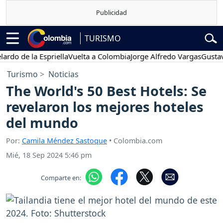
TURISMO
o de la Espriella
Vuelta a Colombia
Jorge Alfredo Vargas
Gustavo P
Turismo
Noticias
The World's 50 Best Hotels: Se
revelaron los mejores hoteles
del mundo
Por:
Camila Méndez Sastoque
• Colombia.com
Mié, 18 Sep 2024 5:46 pm
Comparte en: