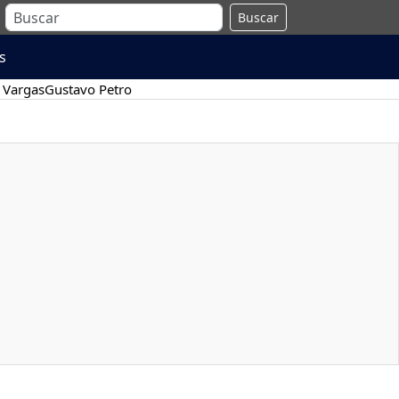
Buscar
s
 Vargas
Gustavo Petro