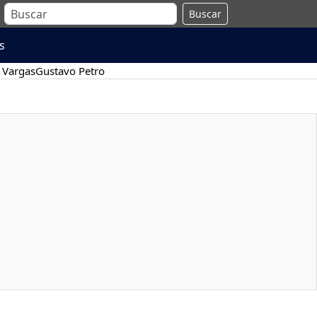
Buscar
s
 Vargas
Gustavo Petro