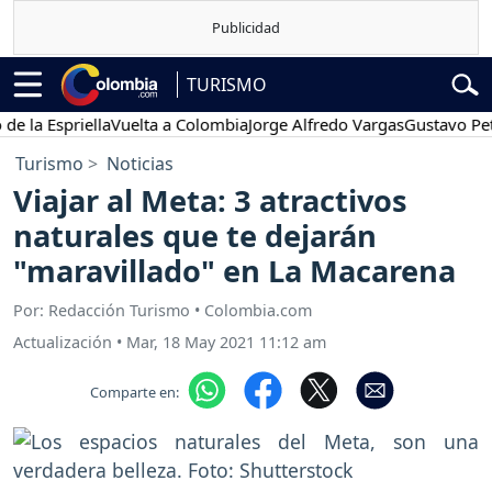
TURISMO
 Espriella
Vuelta a Colombia
Jorge Alfredo Vargas
Gustavo Petro
Turismo
Noticias
Viajar al Meta: 3 atractivos
naturales que te dejarán
"maravillado" en La Macarena
Por: Redacción Turismo • Colombia.com
Actualización
•
Mar, 18 May 2021 11:12 am
Comparte en: