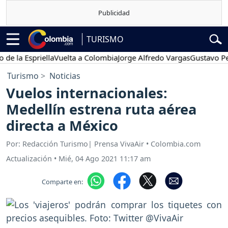
TURISMO
la Espriella
Vuelta a Colombia
Jorge Alfredo Vargas
Gustavo Petro
Turismo
Noticias
Vuelos internacionales:
Medellín estrena ruta aérea
directa a México
Por: Redacción Turismo| Prensa VivaAir • Colombia.com
Actualización
•
Mié, 04 Ago 2021 11:17 am
Comparte en: