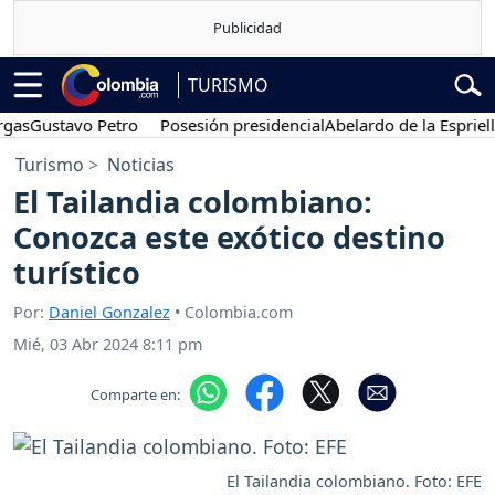
TURISMO
Gustavo Petro
Posesión presidencial
Abelardo de la Espriella
Vu
Turismo
Noticias
El Tailandia colombiano:
Conozca este exótico destino
turístico
Por:
Daniel Gonzalez
• Colombia.com
Mié, 03 Abr 2024 8:11 pm
Comparte en:
El Tailandia colombiano. Foto: EFE