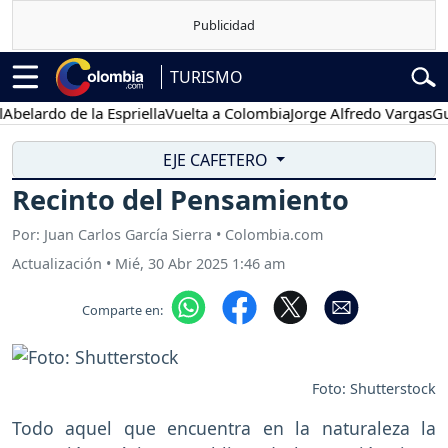
TURISMO
rdo de la Espriella
Vuelta a Colombia
Jorge Alfredo Vargas
Gustavo
EJE CAFETERO
Recinto del Pensamiento
Por: Juan Carlos García Sierra • Colombia.com
Actualización
•
Mié, 30 Abr 2025 1:46 am
Comparte en:
Foto: Shutterstock
Todo aquel que encuentra en la naturaleza la