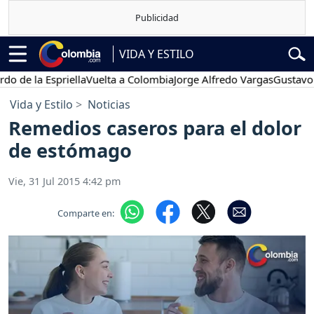
VIDA Y ESTILO
 la Espriella
Vuelta a Colombia
Jorge Alfredo Vargas
Gustavo Petr
Vida y Estilo
Noticias
Remedios caseros para el dolor
de estómago
Vie, 31 Jul 2015 4:42 pm
Comparte en: