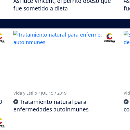
Así luce Vincent, el perrito obeso que
As
fue sometido a dieta
fu
Vida y Estilo • JUL 15 / 2019
Vid
D
Tratamiento natural para
enfermedades autoinmunes
co