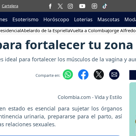
Cartelera
nes
Esoterismo
Horóscopo
Loterias
Mascotas
Moda
esidencial
Abelardo de la Espriella
Vuelta a Colombia
Jorge Alfredo
para fortalecer tu zona
 es ideal para fortalecer los músculos de la vagina y a
Comparte en:
Colombia.com - Vida y Estilo
n estado es esencial para sujetar los órganos
tinencia urinaria, prepararse para el parto, así
s relaciones sexuales.