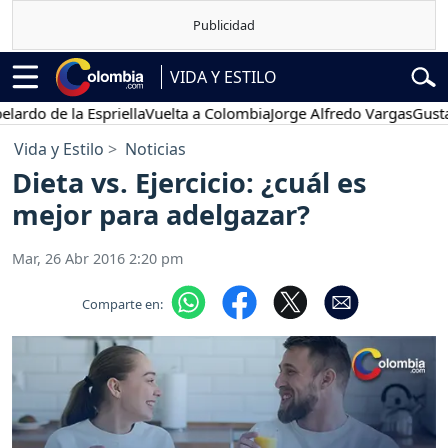
VIDA Y ESTILO
de la Espriella
Vuelta a Colombia
Jorge Alfredo Vargas
Gustavo Pet
Vida y Estilo
Noticias
Dieta vs. Ejercicio: ¿cuál es
mejor para adelgazar?
Mar, 26 Abr 2016 2:20 pm
Comparte en: